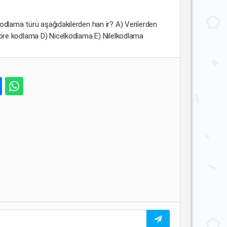
kodlama türü aşağıdakilerden han ir? A) Veriîerden
göre kodlama D) Nicelkodîama E) Nilelkodlama