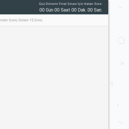
Güz Dönemi Final Sınavı İçin Kalan Süre:
00 Gün 00 Saat 00 Dak. 00 San.
 Dönem Sonu Sınavı 15.Soru