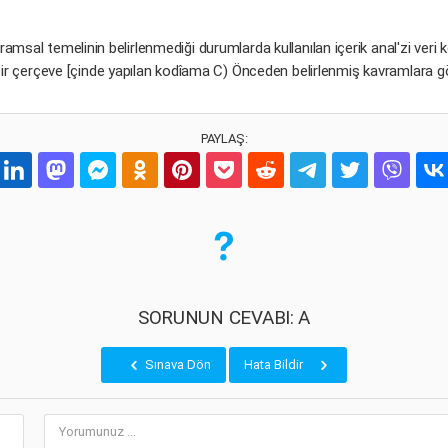
msal temelinin belirlenmediği durumlarda kullanılan içerik anal'zi veri 
bir çerçeve [çinde yapılan kodîama C) Önceden belirlenmiş kavramlara 
PAYLAŞ:
SORUNUN CEVABI: A
Sınava Dön
Hata Bildir