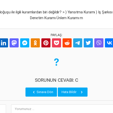
ğuşu ile ilgili kuramlardan biri değildir? > ) Yansıtma Kuramı ) Iş Şark
Denetim Kuramı Ünlem Kuramı m
PAYLAŞ:
SORUNUN CEVABI: C
Sınava Dön
Hata Bildir