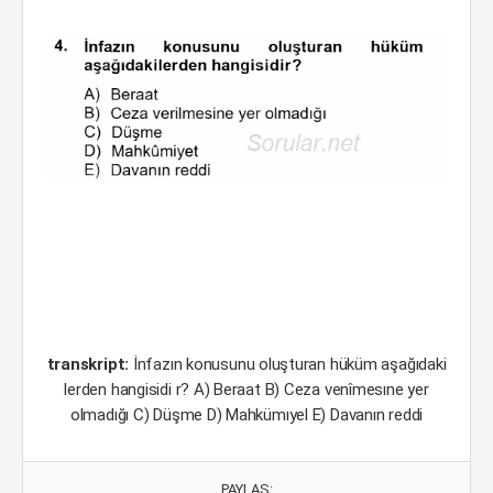
transkript:
İnfazın konusunu oluşturan hüküm aşağıdaki
lerden hangisidi r? A) Beraat B) Ceza venîmesıne yer
olmadığı C) Düşme D) Mahkümıyel E) Davanın reddi
PAYLAŞ: