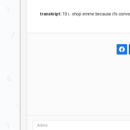
transkript:
10 ı . shop emme because ıt's conv