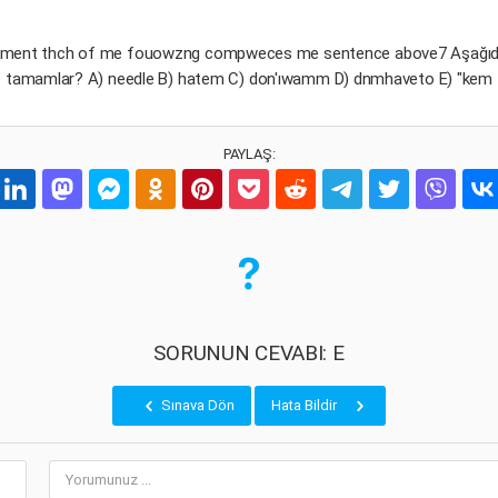
ement thch of me fouowzng compweces me sentence above7 Aşağıdakil
tamamlar? A) needle B) hatem C) don'ıwamm D) dnmhaveto E) "kem
PAYLAŞ:
SORUNUN CEVABI: E
Sınava Dön
Hata Bildir