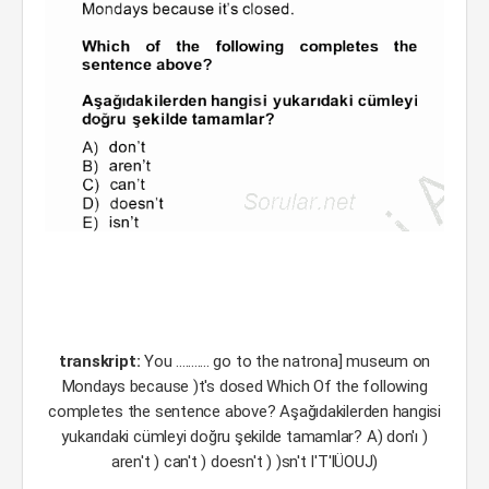
transkript:
You ........... go to the natrona] museum on
Mondays because )t's dosed Which Of the following
completes the sentence above? Aşağıdakilerden hangisi
yukarıdaki cümleyi doğru şekilde tamamlar? A) don'ı )
aren't ) can't ) doesn't ) )sn't I'T'lÜOUJ)