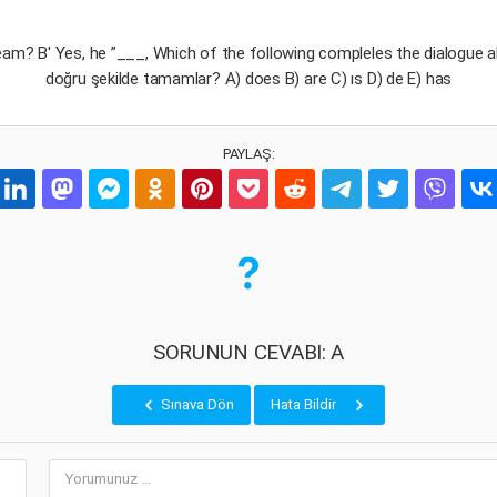
am? B' Yes, he ”___, Which of the following compleles the dialogue a
doğru şekilde tamamlar? A) does B) are C) ıs D) de E) has
PAYLAŞ:
SORUNUN CEVABI: A
Sınava Dön
Hata Bildir