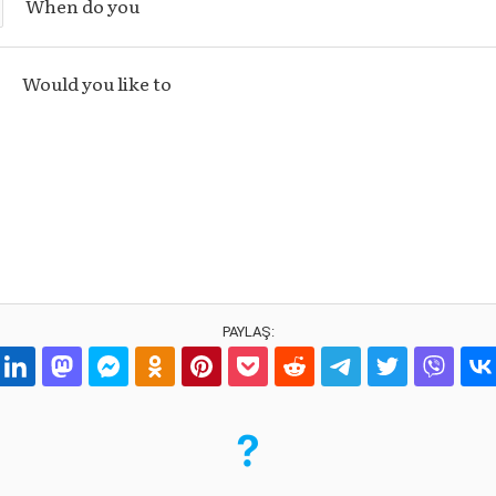
When do you
Would you like to
PAYLAŞ: