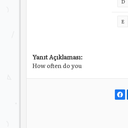
D
E
Yanıt Açıklaması:
How often do you