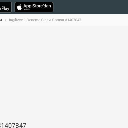
vı
Ingilizce 1 Deneme Sınavı Sorusu #1407847
 #1407847