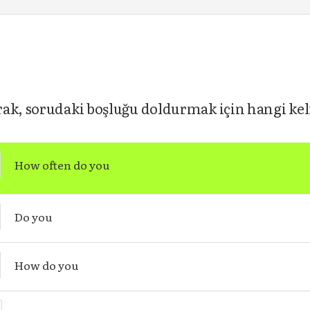
rak, sorudaki boşluğu doldurmak için hangi kel
How often do you
Do you
How do you