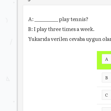
A: ___________ play tennis?
B: I play three times a week.
Yukarıda verilen cevaba uygun ola
A
B
C