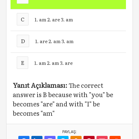
C
1. am 2. are 3. am
D
1. are 2. am 3. am
E
1. am 2. am 3. are
Yanıt Açıklaması:
The correct
answer is B because with "you" be
becomes "are" and with "I" be
becomes "am"
PAYLAŞ: