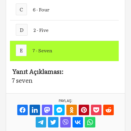
C
6 - Four
D
2 - Five
E
7 - Seven
Yanıt Açıklaması:
7 seven
PAYLAŞ: