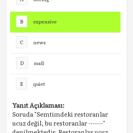
B
expensive
C
news
D
mall
E
quiet
Yanıt Açıklaması:
Soruda "Semtimdeki restoranlar
ucuz değil, bu restoranlar -------"
denilmektedir. Restoranlar ucuz