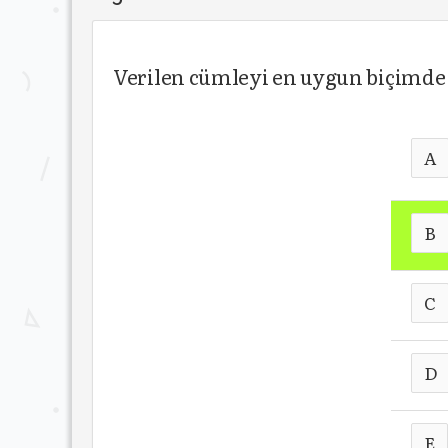
Verilen cümleyi en uygun biçimde tam
A
B
C
D
E