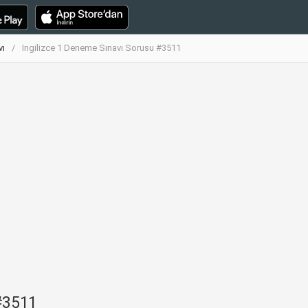
vı
Ingilizce 1 Deneme Sınavı Sorusu #3511
#3511