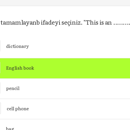
amlayanb ifadeyi seçiniz. "This is an ..........
dictionary
English book
pencil
cell phone
bag