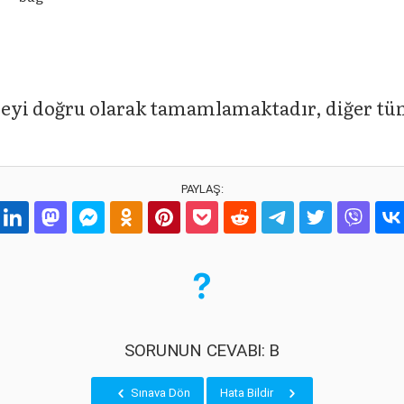
eyi doğru olarak tamamlamaktadır, diğer tü
PAYLAŞ:
SORUNUN CEVABI: B
Sınava Dön
Hata Bildir