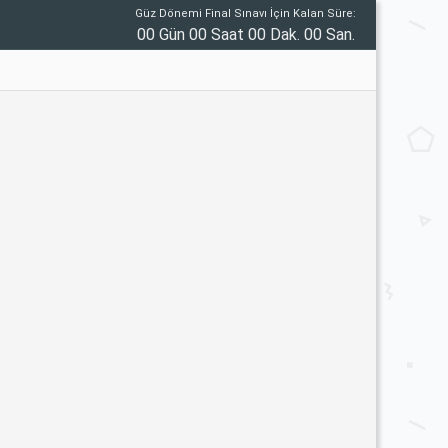
Güz Dönemi Final Sınavı İçin Kalan Süre:
00 Gün 00 Saat 00 Dak. 00 San.