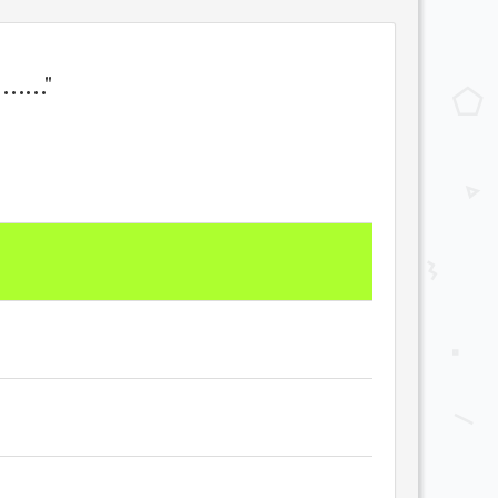
....."