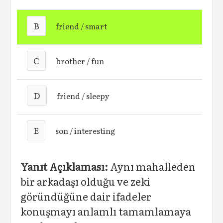
B
friend / smart
C
brother / fun
D
friend / sleepy
E
son / interesting
Yanıt Açıklaması:
Aynı mahalleden
bir arkadaşı olduğu ve zeki
göründüğüne dair ifadeler
konuşmayı anlamlı tamamlamaya