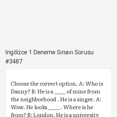
Ingilizce 1 Deneme Sınavı Sorusu
#3487
Choose the correct option. A: Who is
Danny? B: He is a _____ of mine from
the neighborhood . He is a singer. A:
Wow. He looks _____ . Where is he
from? B: London. He is a university