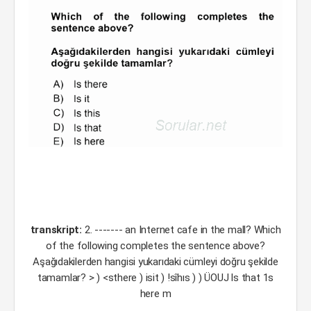
transkript:
2. ------- an Internet cafe in the mall? Which
of the following completes the sentence above?
Aşağıdakilerden hangisi yukarıdaki cümleyi doğru şekilde
tamamlar? > ) <sthere ) isit ) !sîhıs ) ) ÜOUJ ls that 1s
here m