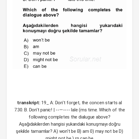
transkript:
19_ A: Don't forget, the concen starts al
7.30. B. Don't panic! | --—---- lale (ms time. Which of the
following completes the dialugue above?
Aşağıdakilerden hangisi yukarıdaki konuşmayı doğru
şekilde tamamlar? A) won't be B) am 0) may not be D)
might not be ) rn can be