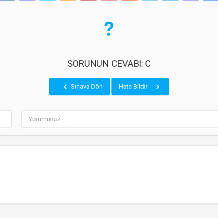
SORUNUN CEVABI: C
Sınava Dön
Hata Bildir