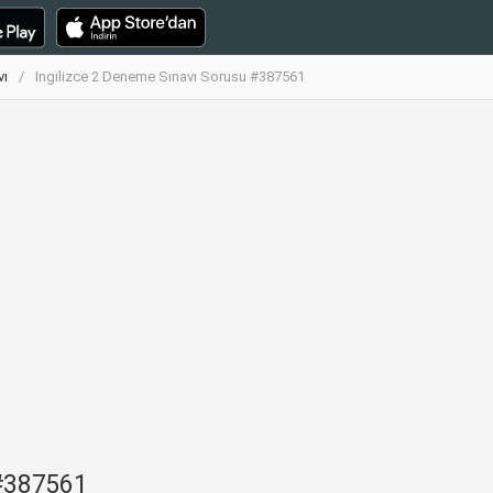
vı
Ingilizce 2 Deneme Sınavı Sorusu #387561
 #387561