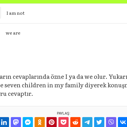
I am not
we are
arın cevaplarında özne I ya da we olur. Yuka
 the seven children in my family diyerek kon
ru cevaptır.
PAYLAŞ: