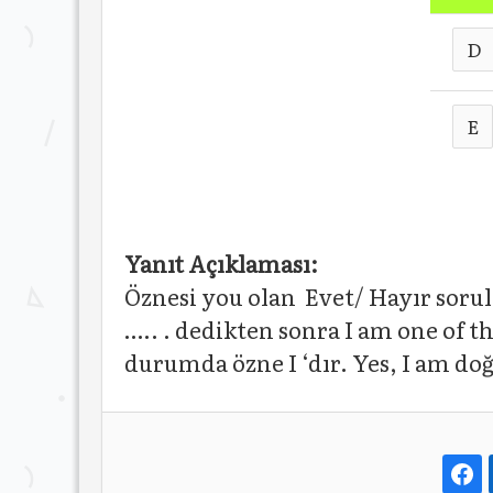
D
E
Yanıt Açıklaması:
Öznesi you olan Evet/ Hayır sorul
….. . dedikten sonra I am one of
durumda özne I ‘dır. Yes, I am doğ