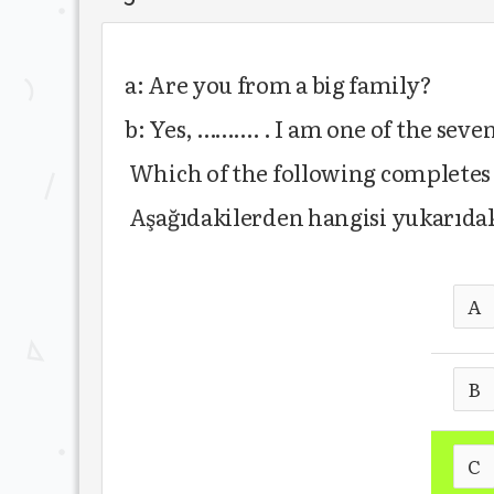
a: Are you from a big family?
b: Yes, ………. . I am one of the seve
Which of the following completes
Aşağıdakilerden hangisi yukarıda
A
B
C