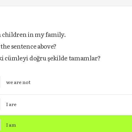
n children in my family.
 the sentence above?
ki cümleyi doğru şekilde tamamlar?
we are not
I are
I am