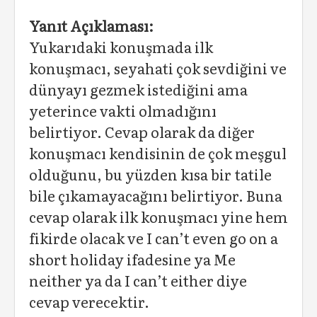
Yanıt Açıklaması:
Yukarıdaki konuşmada ilk
konuşmacı, seyahati çok sevdiğini ve
dünyayı gezmek istediğini ama
yeterince vakti olmadığını
belirtiyor. Cevap olarak da diğer
konuşmacı kendisinin de çok meşgul
olduğunu, bu yüzden kısa bir tatile
bile çıkamayacağını belirtiyor. Buna
cevap olarak ilk konuşmacı yine hem
fikirde olacak ve I can’t even go on a
short holiday ifadesine ya Me
neither ya da I can’t either diye
cevap verecektir.