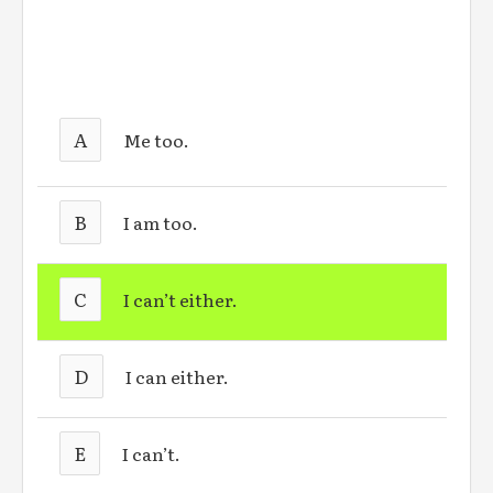
A
Me too.
B
I am too.
C
I can’t either.
D
I can either.
E
I can’t.