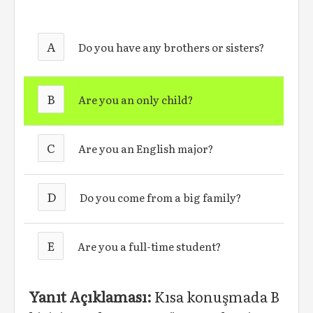
A
Do you have any brothers or sisters?
B
Are you an only child?
C
Are you an English major?
D
Do you come from a big family?
E
Are you a full-time student?
Yanıt Açıklaması:
Kısa konuşmada B