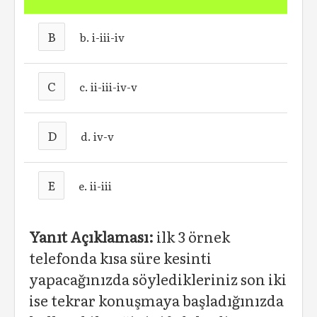
B
b. i-iii-iv
C
c. ii-iii-iv-v
D
d. iv-v
E
e. ii-iii
Yanıt Açıklaması:
ilk 3 örnek
telefonda kısa süre kesinti
yapacağınızda söyledikleriniz son iki
ise tekrar konuşmaya başladığınızda