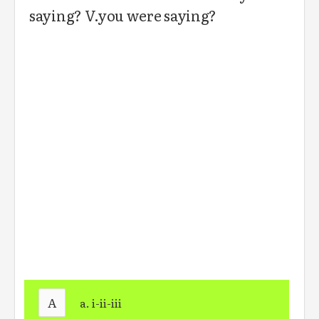
saying? V.you were saying?
A
a. i-ii-iii