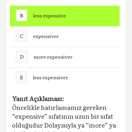
B
less expensive
C
expensiver
D
more expensiver
E
less expensiver
Yanıt Açıklaması:
Öncelikle hatırlamamız gereken
“expensive” sıfatının uzun bir sıfat
olduğudur Dolayısıyla ya “more” ya