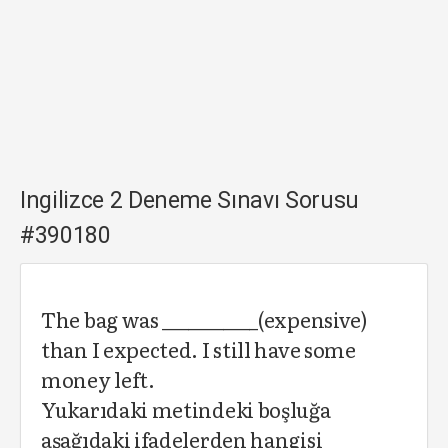
Ingilizce 2 Deneme Sınavı Sorusu
#390180
The bag was ___________(expensive)
than I expected. I still have some
money left.
Yukarıdaki metindeki boşluğa
aşağıdaki ifadelerden hangisi