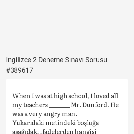
Ingilizce 2 Deneme Sınavı Sorusu
#389617
When I was at high school, I loved all
my teachers ________ Mr. Dunford. He
was a very angry man.
Yukarıdaki metindeki boşluğa
aşağıdaki ifadelerden hangisi