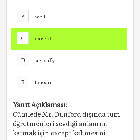
B
well
C
except
D
actually
E
I mean
Yanıt Açıklaması:
Cümlede Mr. Dunford dışında tüm
öğretmenleri sevdiği anlamını
katmak için except kelimesini