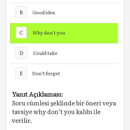
B
Good idea
C
Why don’t you
D
Could take
E
Don’t forget
Yanıt Açıklaması:
Soru cümlesi şeklinde bir öneri veya
tavsiye why don’t you kalıbı ile
verilir.