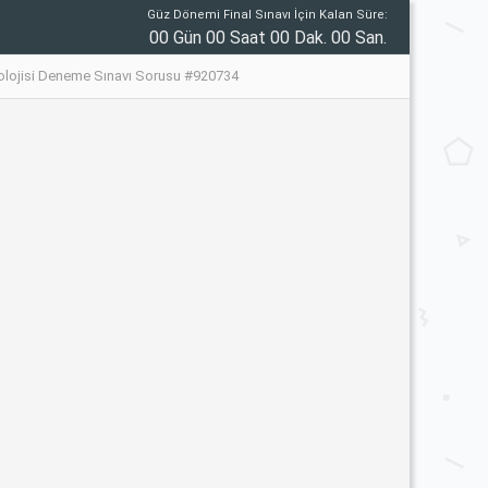
Güz Dönemi Final Sınavı İçin Kalan Süre:
00 Gün 00 Saat 00 Dak. 00 San.
yolojisi Deneme Sınavı Sorusu #920734