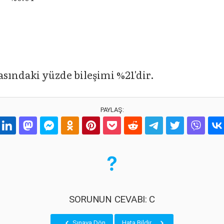
asındaki yüzde bileşimi %21'dir.
PAYLAŞ:
SORUNUN CEVABI: C
Sınava Dön
Hata Bildir