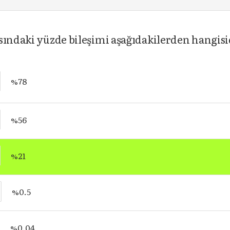
sındaki yüzde bileşimi aşağıdakilerden hangisi
%78
%56
%21
%0.5
%0.04