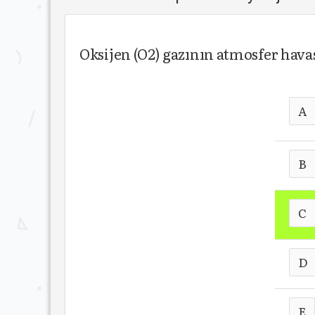
Oksijen (O2) gazının atmosfer hava
A
B
C
D
E