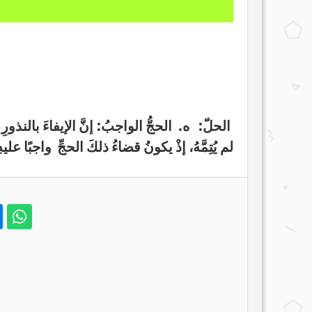
الحلّ:
ه. الحجُّ الواجبُ:
إنَّ الإيفاءَ بالنذو
لم يُتِمَّهُ، إذْ يكونُ قضاءُ ذلكَ الحجِّ واجبًا عليه