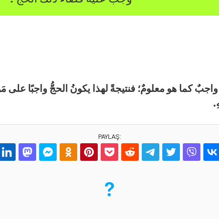
رِ واجبٌ كما هو معلومٌ؛ فنتيجةً لهذا يكونُ الحجُّ واجبًا على مَن نَ
ِ.
PAYLAŞ: