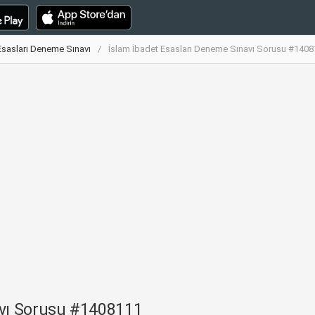
Esasları Deneme Sınavı
İslam İbadet Esasları Deneme Sınavı Sorusu #140
avı Sorusu #1408111