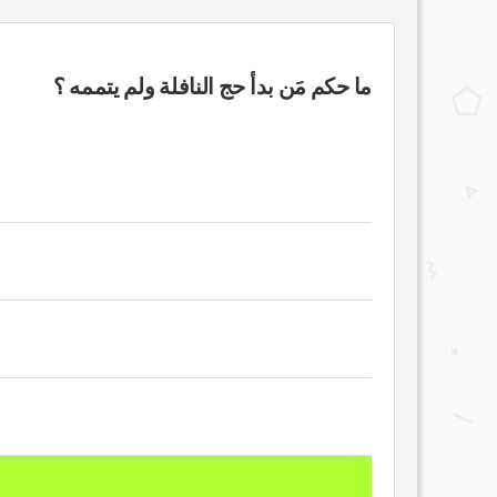
ما حكم مَن بدأ حج النافلة ولم يتممه ؟