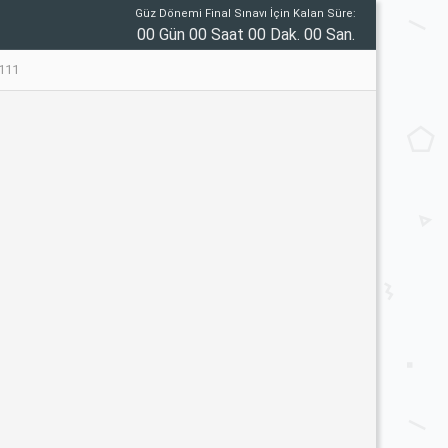
Güz Dönemi Final Sınavı İçin Kalan Süre:
00 Gün 00 Saat 00 Dak. 00 San.
8111