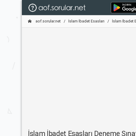
aof.sorular.net
İslam İbadet Esasları
İslam İbadet 
İslam İbadet Esasları Deneme Sın