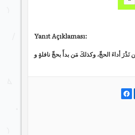
Yanıt Açıklaması:
ذْرَ أداءَ الحجِّ، وكذلكَ مَن بدأَ بحجِّ نافلةٍ و