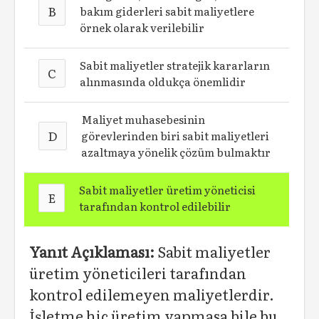
B
bakım giderleri sabit maliyetlere
örnek olarak verilebilir
Sabit maliyetler stratejik kararların
C
alınmasında oldukça önemlidir
Maliyet muhasebesinin
D
görevlerinden biri sabit maliyetleri
azaltmaya yönelik çözüm bulmaktır
Sabit maliyetler üretim yöneticisi
E
tarafından kontrol edilebilir
Yanıt Açıklaması:
Sabit maliyetler
üretim yöneticileri tarafından
kontrol edilemeyen maliyetlerdir.
İşletme hiç üretim yapmasa bile bu