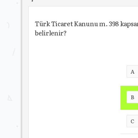
Türk Ticaret Kanunu m. 398 kapsam
belirlenir?
A
B
C