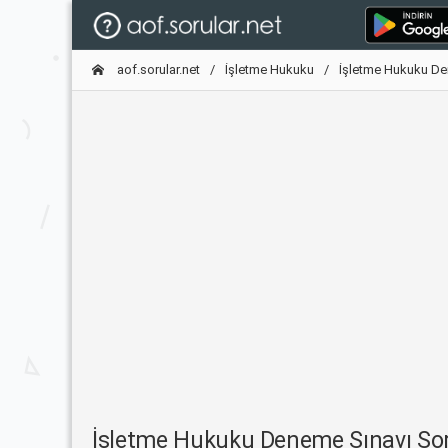
aof.sorular.net
İşletme Hukuku
İşletme Hukuku De
İşletme Hukuku Deneme Sınavı S