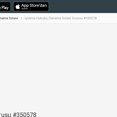
neme Sınavı
İşletme Hukuku Deneme Sınavı Sorusu #350578
orusu #350578