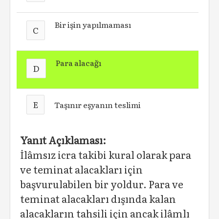
Bir işin yapılmaması
C
Para alacağı
D
E
Taşınır eşyanın teslimi
Yanıt Açıklaması:
İlâmsız icra takibi kural olarak para
ve teminat alacakları için
başvurulabilen bir yoldur. Para ve
teminat alacakları dışında kalan
alacakların tahsili için ancak ilâmlı