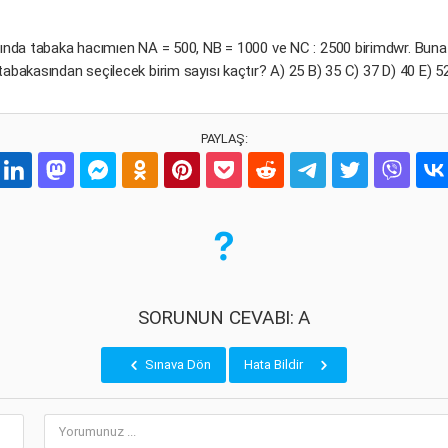
ında tabaka hacımıen NA = 500, NB = 1000 ve NC : 2500 birimdwr. Buna g
tabakasından seçilecek birim sayısı kaçtır? A) 25 B) 35 C) 37 D) 40 E) 5
PAYLAŞ:
SORUNUN CEVABI: A
Sınava Dön
Hata Bildir