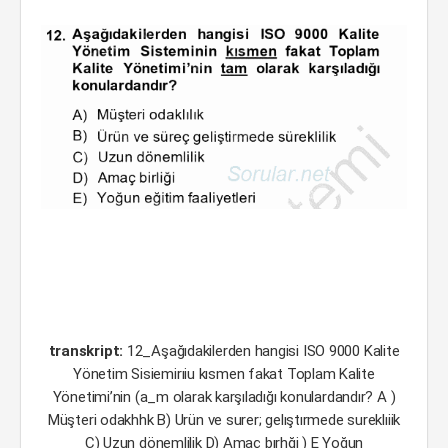
transkript:
12_Aşağıdakilerden hangisi ISO 9000 Kalite
Yönetim Sisiemirıiu kısmen fakat Toplam Kalite
Yönetimi’nin (a_m olarak karşıladığı konulardandır? A )
Müşteri odakhhk B) Urün ve surer; gelıştırmede sureklıiik
C) Uzun dönemlilik D) Amaç bırhği ) E Yoğun