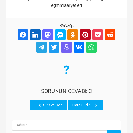
eğmmîaaliyetleri
PAYLAŞ:
SORUNUN CEVABI: C
Sınava Dön
Hata Bildir