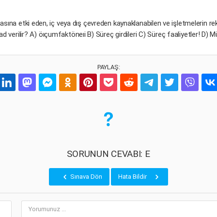
masına etki eden, iç veya dış çevreden kaynaklanabilen ve işletmelerin rek
d verilir? A) öıçumfaktöneıi B) Süreç girdileri C) Süreç faaliyetler! D) M
PAYLAŞ:
SORUNUN CEVABI: E
Sınava Dön
Hata Bildir