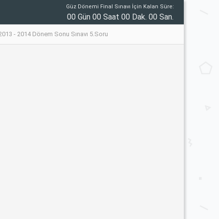
Güz Dönemi Final Sınavı İçin Kalan Süre:
00 Gün 00 Saat 00 Dak. 00 San.
i 2013 - 2014 Dönem Sonu Sınavı 5.Soru