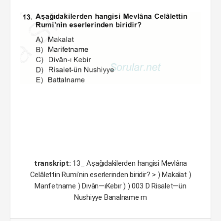
transkript:
13_ Aşağıdakilerden hangisi Mevlâna
Celâlettin Rumi'nin eserlerinden biridir? > ) Makaîat )
Manfetname ) Dıvân—ıKebır ) ) 003 D Risalet—ün
Nushiyye Banalname m