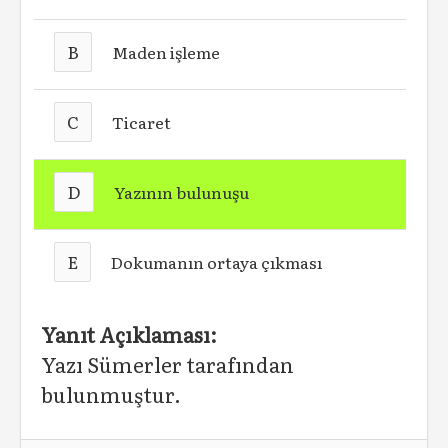
B
Maden işleme
C
Ticaret
D
Yazının bulunuşu
E
Dokumanın ortaya çıkması
Yanıt Açıklaması:
Yazı Sümerler tarafından
bulunmuştur.