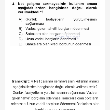
transkript:
4. Net çalışma sermayesının kullanım amacı
aşağıdakilerden hangisinde doğru olarak verilmektedir?
Günlük faaliyetlerrn yürütülmesinin sağianması Vadesi
gelen tahvil“ borçların ödenmesi sancılara oian borçların
odenmesı Uzun vadeli borçların ödenmesi Bankalara olan
kredı borcunun ödenmesi