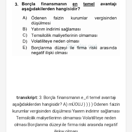
transkript:
3. Borçla finansmanın e_rl temel avantajı
aşağıdakilerden hangisidir? A) mÜOUJ ) ) ) ) Odenen faizin
kurumlar vergisinden düşülmesi Yaıırım indirimr sağlaması
Temsilcilik maliyetîerimn olmaması Volatılîteye neden
olması Borçlanma düzeyi ile firma riski arasında negatif
ilişkw olması