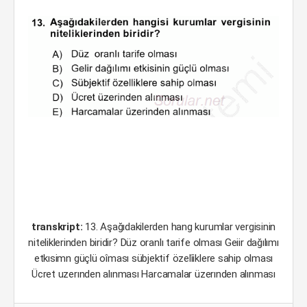
transkript:
13. Aşağıdakilerden hang kurumlar vergisinin
niteliklerinden biridir? Düz oranlı tarife olması Geiir dağılımı
etkısimn güçlü oîması sübjektif özelîiklere sahip olması
Ücret uzerınden alınması Harcamalar üzerınden alınması