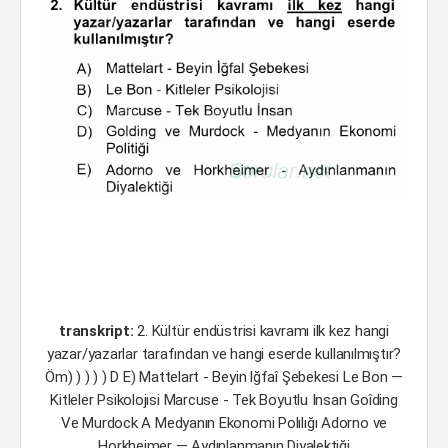
transkript:
2. Kültür endüstrisi kavramı ilk kez hangi
yazar/yazarlar tarafından ve hangi eserde kullanılmıştır?
Öm) ) ) ) ) D E) Mattelart - Beyin lğfaî Şebekesi Le Bon —
Kitleler Psikolojısi Marcuse - Tek Boyutlu Insan Goîding
Ve Murdock A Medyanın Ekonomi Polılığı Adorno ve
Horkheimer — Aydınlanmanın Diyalektiği