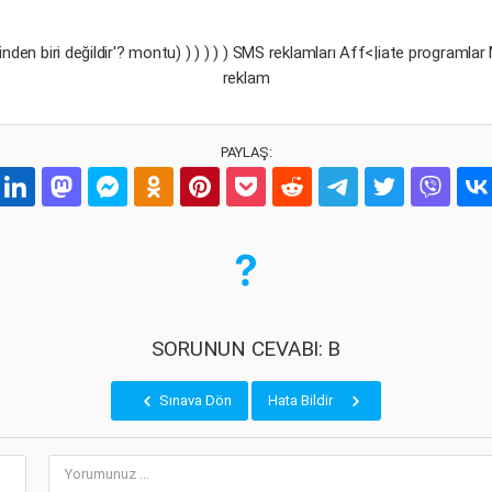
inden biri değildir'? montu) ) ) ) ) ) SMS reklamları Aff<|iate programla
reklam
PAYLAŞ:
SORUNUN CEVABI: B
Sınava Dön
Hata Bildir