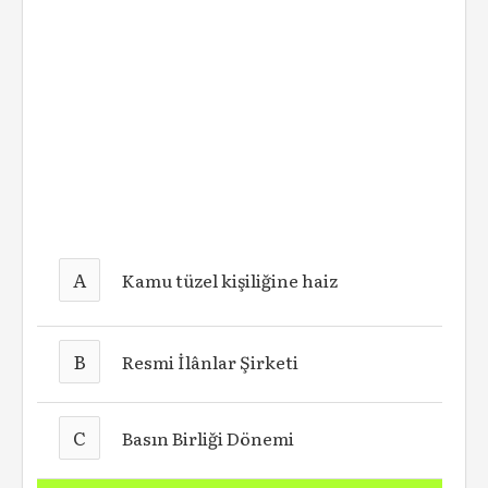
A
Kamu tüzel kişiliğine haiz
B
Resmi İlânlar Şirketi
C
Basın Birliği Dönemi