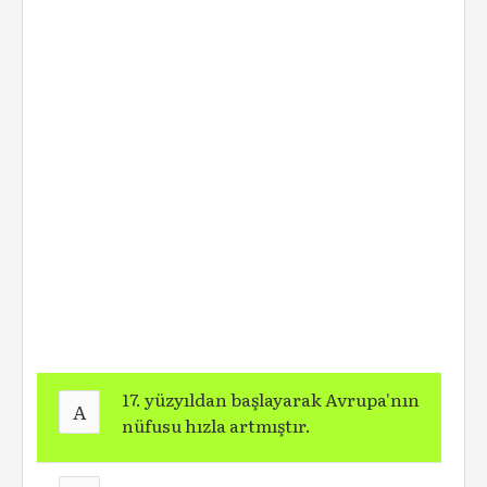
17. yüzyıldan başlayarak Avrupa'nın
A
nüfusu hızla artmıştır.