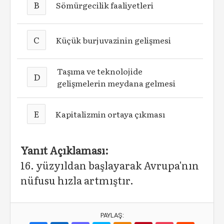
B
Sömürgecilik faaliyetleri
C
Küçük burjuvazinin gelişmesi
Taşıma ve teknolojide
D
gelişmelerin meydana gelmesi
E
Kapitalizmin ortaya çıkması
Yanıt Açıklaması:
16. yüzyıldan başlayarak Avrupa'nın
nüfusu hızla artmıştır.
PAYLAŞ: