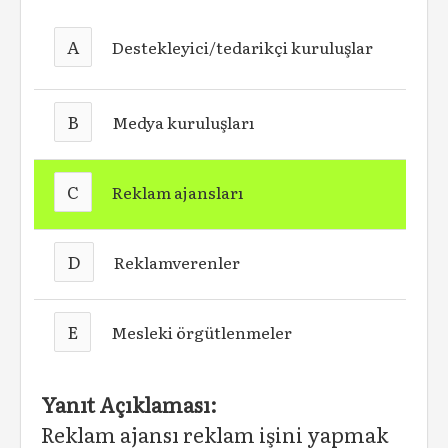
A
Destekleyici/tedarikçi kuruluşlar
B
Medya kuruluşları
C
Reklam ajansları
D
Reklamverenler
E
Mesleki örgütlenmeler
Yanıt Açıklaması:
Reklam ajansı reklam işini yapmak