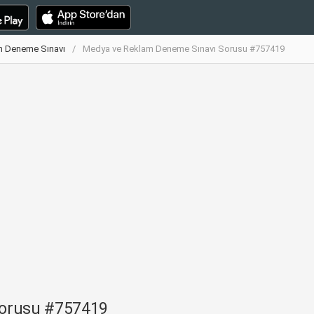
m Deneme Sınavı
Medya ve Reklam Deneme Sınavı Sorusu #757419
Sorusu #757419