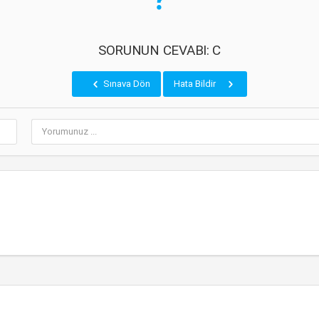
SORUNUN CEVABI: C
Sınava Dön
Hata Bildir