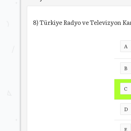
8) Türkiye Radyo ve Televizyon Ka
A
B
C
D
E