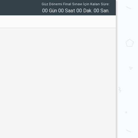
Güz Dönemi Final Sınavı İçin Kalan Süre:
00 Gün 00 Saat 00 Dak. 00 San.