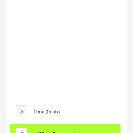
A
İtme (Push)