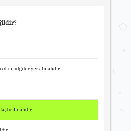
ildir
?
lan bilgiler yer almalıdır
aştırılmalıdır
idir