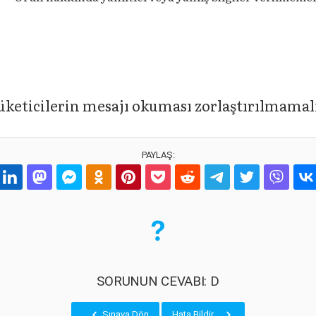
keticilerin mesajı okuması zorlaştırılmamalı
PAYLAŞ:
SORUNUN CEVABI: D
Sınava Dön
Hata Bildir