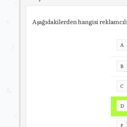
Aşağıdakilerden hangisi reklamcılı
A
B
C
D
E