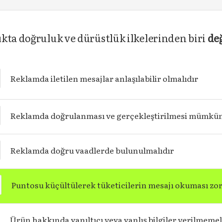
kta doğruluk ve dürüstlük ilkelerinden biri
değ
Reklamda iletilen mesajlar anlaşılabilir olmalıdır
Reklamda doğrulanması ve gerçekleştirilmesi mümkün o
Reklamda doğru vaadlerde bulunulmalıdır
Puntosu küçültülerek tüketicilerin mesajı okuması zorl
Ürün hakkında yanıltıcı veya yanlış bilgiler verilmemel