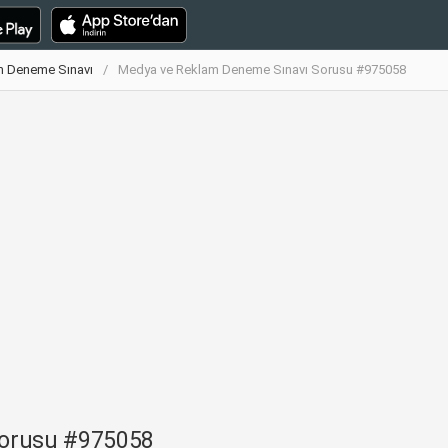
m Deneme Sınavı
Medya ve Reklam Deneme Sınavı Sorusu #975058
Sorusu #975058