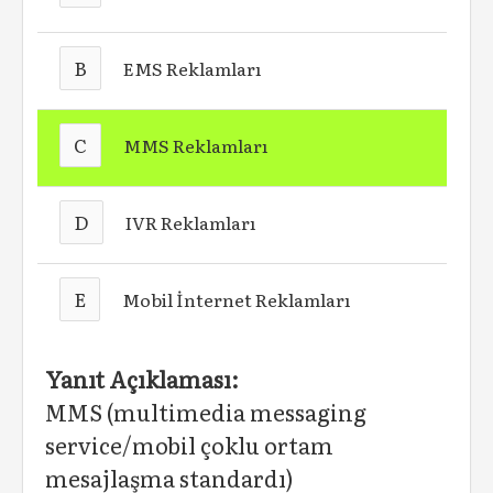
B
EMS Reklamları
C
MMS Reklamları
D
IVR Reklamları
E
Mobil İnternet Reklamları
Yanıt Açıklaması:
MMS (multimedia messaging
service/mobil çoklu ortam
mesajlaşma standardı)