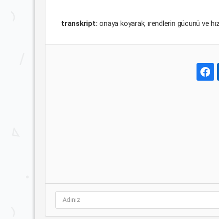
transkript:
onaya koyarak, ırendlerin gücunü ve hız