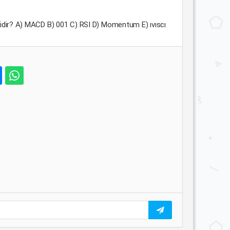
gisidir? A) MACD B) 001 C) RSI D) Momentum E) ıvıscı