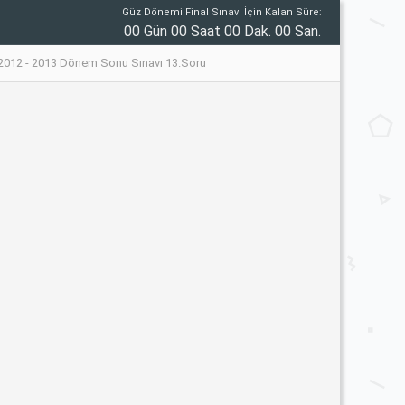
Güz Dönemi Final Sınavı İçin Kalan Süre:
00 Gün 00 Saat 00 Dak. 00 San.
ı 2012 - 2013 Dönem Sonu Sınavı 13.Soru