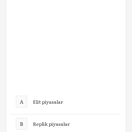
A
Elit piyasalar
B
Replik piyasalar