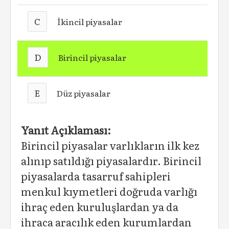
C
İkincil piyasalar
D
Birincil piyasalar
E
Düz piyasalar
Yanıt Açıklaması:
Birincil piyasalar varlıkların ilk kez
alınıp satıldığı piyasalardır. Birincil
piyasalarda tasarruf sahipleri
menkul kıymetleri doğruda varlığı
ihraç eden kuruluşlardan ya da
ihraca aracılık eden kurumlardan