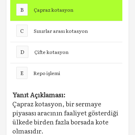
B
Çapraz kotasyon
C
Sınırlar arası kotasyon
D
Çifte kotasyon
E
Repo işlemi
Yanıt Açıklaması:
Çapraz kotasyon, bir sermaye
piyasası aracının faaliyet gösterdiği
ülkede birden fazla borsada kote
olmasıdır.