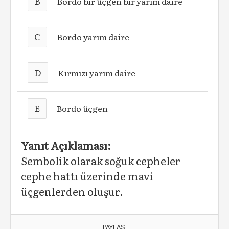
B
Bordo bir üçgen bir yarım daire
C
Bordo yarım daire
D
Kırmızı yarım daire
E
Bordo üçgen
Yanıt Açıklaması:
Sembolik olarak soğuk cepheler
cephe hattı üzerinde mavi
üçgenlerden oluşur.
PAYLAŞ: