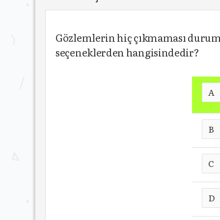
Gözlemlerin hiç çıkmaması durumu
seçeneklerden hangisindedir?
A
B
C
D