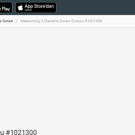
e Sınavı
Meteoroloji 2 Deneme Sınavı Sorusu #1021300
su #1021300