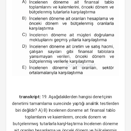
transkript:
19. Aşağıdakilerden hangisi denetçinin
denetimi tamamlama surecinde yaptığı analitik testlerden
biri değildir? A) 8) Incelenen doneme aıt finansal tabîo
toplamlarını ve kaiemlerım, oncekı donem ve
butçelenmwş tutarlarla karşHaştırma Incelenen döneme
ait oranları hesaplama ve önceki dönem ve bülçelenmiş