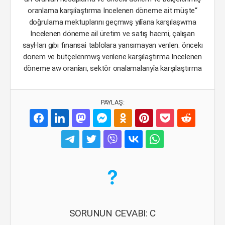
oranlama karşıîaştırma Incelenen döneme ait müşte“
doğrulama mektuplarını geçmwş yılîana karşılaşwma
Incelenen döneme ail üretim ve satış hacmi, çalışan
sayHarı gıbı fınansai tablolara yansımayan verılen. öncekı
donem ve bütçelenmwş verilene karşılaştırma Incelenen
döneme aw oranîarı, sektör onalamalarıyîa karşılaştırma
PAYLAŞ:
SORUNUN CEVABI: C