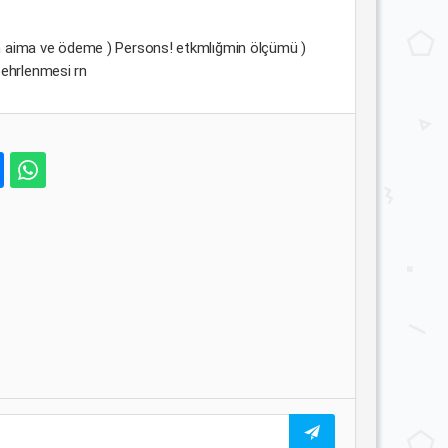
alan aima ve ödeme ) Persons! etkmlığmin ölçümü )
behrlenmesi rn