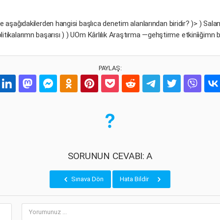
re aşağıdakilerden hangisi başlıca denetim alanlarından biridir? )> ) S
itikalarımn başarısı ) ) UOm Kârlılık Araştırma —gehştirme etkinîiğimn 
PAYLAŞ:
SORUNUN CEVABI: A
Sınava Dön
Hata Bildir