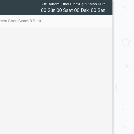
Güz Dönemi Final Sınavı İçin Kalan Süre:
00 Gün 00 Saat 00 Dak. 00 San.
nem Sonu Sınavı 8.Soru